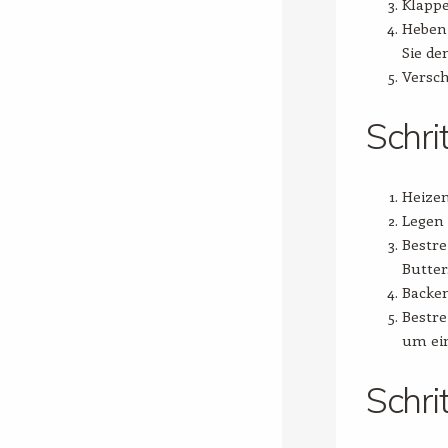
Klappe
Heben 
Sie de
Versch
Schri
Heizen
Legen 
Bestre
Butter
Backen
Bestre
um ein
Schri