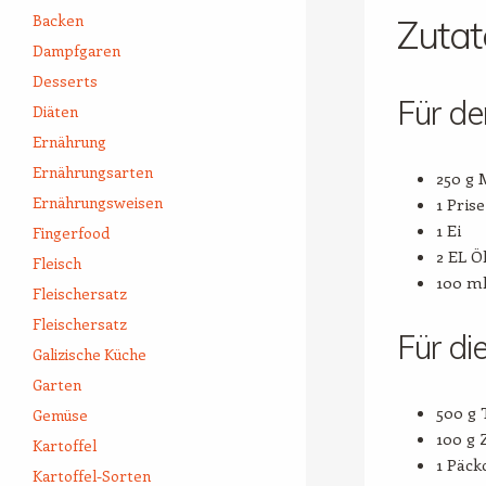
Backen
Zuta
Dampfgaren
Desserts
Für de
Diäten
Ernährung
Ernährungsarten
250 g 
Ernährungsweisen
1 Prise
1 Ei
Fingerfood
2 EL Ö
Fleisch
100 m
Fleischersatz
Fleischersatz
Für di
Galizische Küche
Garten
500 g 
Gemüse
100 g 
Kartoffel
1 Päck
Kartoffel-Sorten