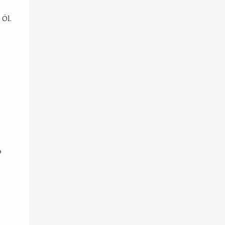
 Öl.
b