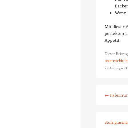
Backen
Wenn d
Mit dieser 
perfekten T
Appetit!
Dieser Beitra
österreichisch
verschlagwort
Beitrags-Naviga
←
Falernu
Stolz präsent