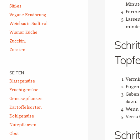
Minut
Süßes
Formen
Vegane Ernährung
Lassen
Weinbau in Südtirol
minde
Wiener Küche
Zucchini
Schri
Zutaten
Topfe
SEITEN
Vermis
Blattgemüse
Fügen 
Fruchtgemüse
Geben 
Gemüsepflanzen
dazu.
Kartoffelsorten
Wenn g
Kohlgemüse
Verrüh
Nutzpflanzen
Schri
Obst