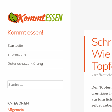
Kommt essen!
Schri
Menü
Zum Inhalt springen
Startseite
Wie 
Impressum
Topf
Datenschutzerklärung
Veröffentlich
Suche
Der Topfenst
cremigen Fü
ausführlich
KATEGORIEN
selbst zube
Allgemein