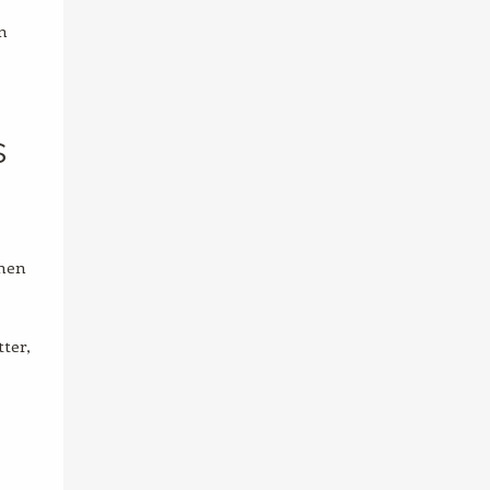
n
s
enen
ter,