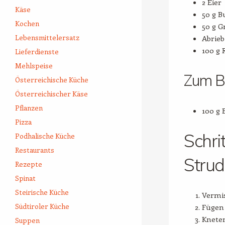
2 Eier
Käse
50 g B
Kochen
50 g G
Lebensmittelersatz
Abrieb
100 g 
Lieferdienste
Mehlspeise
Zum Be
Österreichische Küche
Österreichischer Käse
Pflanzen
100 g 
Pizza
Schri
Podhalische Küche
Restaurants
Strud
Rezepte
Spinat
Steirische Küche
Vermis
Südtiroler Küche
Fügen 
Kneten
Suppen