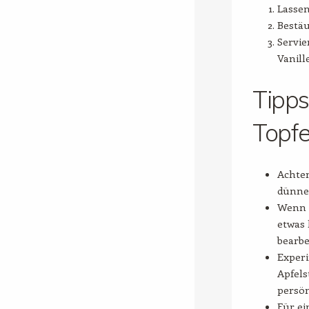
Lassen
Bestäu
Servie
Vanill
Tipps
Topfe
Achten
dünner
Wenn S
etwas 
bearbe
Experi
Apfels
persön
Für ei