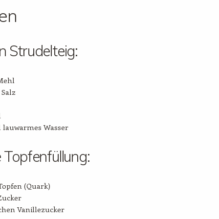
ten
n Strudelteig:
Mehl
 Salz
l
l lauwarmes Wasser
e Topfenfüllung:
Topfen (Quark)
Zucker
chen Vanillezucker