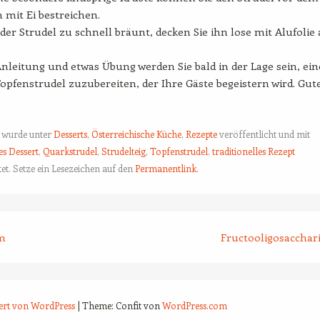
 mit Ei bestreichen.
er Strudel zu schnell bräunt, decken Sie ihn lose mit Alufolie 
Anleitung und etwas Übung werden Sie bald in der Lage sein, ei
opfenstrudel zuzubereiten, der Ihre Gäste begeistern wird. Gut
g wurde unter
Desserts
,
Österreichische Küche
,
Rezepte
veröffentlicht und mit
es Dessert
,
Quarkstrudel
,
Strudelteig
,
Topfenstrudel
,
traditionelles Rezept
et. Setze ein Lesezeichen auf den
Permanentlink
.
tion
m
Fructooligosacchar
iert von WordPress
|
Theme: Confit von
WordPress.com