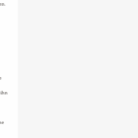
en.
e
 ihn
ne