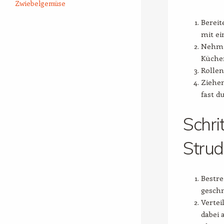
Zwiebelgemüse
Bereit
mit ei
Nehmen
Küche
Rollen
Ziehen
fast d
Schri
Strud
Bestre
gesch
Vertei
dabei 