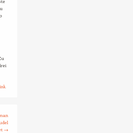
ste
zu
0
Zu
rei
ink
.
 man
udel
et
→