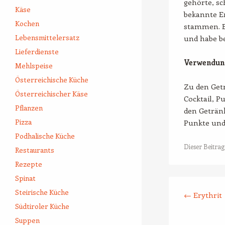
gehörte, sc
Käse
bekannte E
Kochen
stammen. E
Lebensmittelersatz
und habe be
Lieferdienste
Verwendung
Mehlspeise
Österreichische Küche
Zu den Get
Österreichischer Käse
Cocktail, P
Pflanzen
den Getränk
Pizza
Punkte und 
Podhalische Küche
Dieser Beitra
Restaurants
Rezepte
Spinat
Beitrags-Naviga
Steirische Küche
←
Erythrit
Südtiroler Küche
Suppen