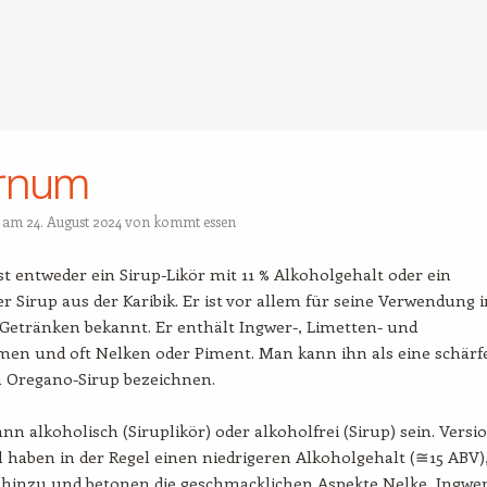
ernum
t am
24. August 2024
von
kommt essen
t entweder ein Sirup-Likör mit 11 % Alkoholgehalt oder ein
er Sirup aus der Karibik. Er ist vor allem für seine Verwendung 
Getränken bekannt. Er enthält Ingwer-, Limetten- und
en und oft Nelken oder Piment. Man kann ihn als eine schärf
n Oregano-Sirup bezeichnen.
nn alkoholisch (Siruplikör) oder alkoholfrei (Sirup) sein. Versi
 haben in der Regel einen niedrigeren Alkoholgehalt (≅15 ABV)
hinzu und betonen die geschmacklichen Aspekte Nelke, Ingwe