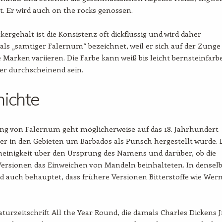
. Er wird auch on the rocks genossen.
kergehalt ist die Konsistenz oft dickflüssig und wird daher
s „samtiger Falernum“ bezeichnet, weil er sich auf der Zunge
e Marken variieren. Die Farbe kann weiß bis leicht bernsteinfarb
er durchscheinend sein.
hichte
ng von Falernum geht möglicherweise auf das 18. Jahrhundert
 er in den Gebieten um Barbados als Punsch hergestellt wurde. 
neinigkeit über den Ursprung des Namens und darüber, ob die
Versionen das Einweichen von Mandeln beinhalteten. In densel
d auch behauptet, dass frühere Versionen Bitterstoffe wie We
raturzeitschrift All the Year Round, die damals Charles Dickens J