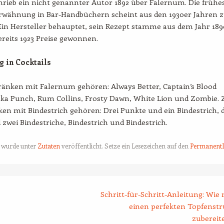
hrieb ein nicht genannter Autor 1892 über Falernum. Die frühe
rwähnung in Bar-Handbüchern scheint aus den 1930er Jahren 
in Hersteller behauptet, sein Rezept stamme aus dem Jahr 189
reits 1923 Preise gewonnen.
 in Cocktails
ränken mit Falernum gehören: Always Better, Captain’s Blood
uka Punch, Rum Collins, Frosty Dawn, White Lion und Zombie. 
en mit Bindestrich gehören: Drei Punkte und ein Bindestrich, d
zwei Bindestriche, Bindestrich und Bindestrich.
g wurde unter
Zutaten
veröffentlicht. Setze ein Lesezeichen auf den
Permanentl
tion
Schritt-für-Schritt-Anleitung: Wie
einen perfekten Topfenstr
zubereit