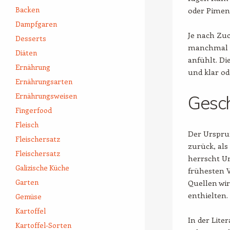
Backen
oder Piment
Dampfgaren
Je nach Zuc
Desserts
manchmal al
Diäten
anfühlt. Di
Ernährung
und klar od
Ernährungsarten
Ernährungsweisen
Gesc
Fingerfood
Fleisch
Der Urspru
Fleischersatz
zurück, als
Fleischersatz
herrscht U
Galizische Küche
frühesten 
Garten
Quellen wir
enthielten.
Gemüse
Kartoffel
In der Lite
Kartoffel-Sorten