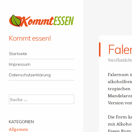
Kommt essen!
Fal
Menü
Zum Inhalt springen
Startseite
Veröffentlich
Impressum
Falernum is
Datenschutzerklärung
alkoholfrei
tropischen 
Mandelarom
Suche
Version vo
Die Form ka
KATEGORIEN
mit Alkohol
Allgemein
fügen Rum 