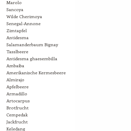
Marolo
Sancoya
Wilde Cherimoya
Senegal-Annone
Zimtapfel
Antidesma
Salamanderbaum Bignay
Tasslbeere
Antidesma ghaesembilla
Ambaiba
Amerikanische Kermesbeere
Almirajo
Apfelbeere
Armadillo
Artocarpus
Brotfrucht
Cempedak
Jackfrucht
Keledang