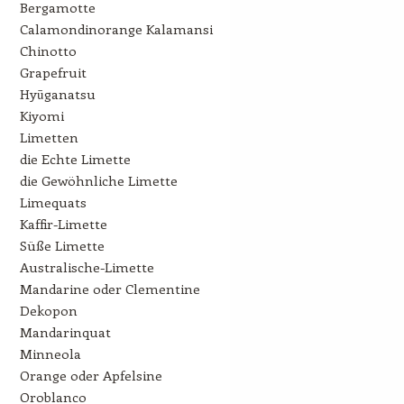
Bergamotte
Calamondinorange Kalamansi
Chinotto
Grapefruit
Hyūganatsu
Kiyomi
Limetten
die Echte Limette
die Gewöhnliche Limette
Limequats
Kaffir-Limette
Süße Limette
Australische-Limette
Mandarine oder Clementine
Dekopon
Mandarinquat
Minneola
Orange oder Apfelsine
Oroblanco