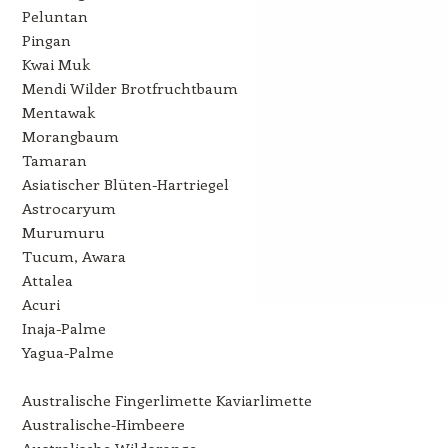
Peluntan
Pingan
Kwai Muk
Mendi Wilder Brotfruchtbaum
Mentawak
Morangbaum
Tamaran
Asiatischer Blüten-Hartriegel
Astrocaryum
Murumuru
Tucum, Awara
Attalea
Acuri
Inaja-Palme
Yagua-Palme
Australische Fingerlimette Kaviarlimette
Australische-Himbeere
Australische Wildorange