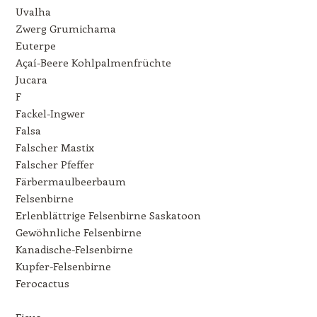
Uvalha
Zwerg Grumichama
Euterpe
Açaí-Beere Kohlpalmenfrüchte
Jucara
F
Fackel-Ingwer
Falsa
Falscher Mastix
Falscher Pfeffer
Färbermaulbeerbaum
Felsenbirne
Erlenblättrige Felsenbirne Saskatoon
Gewöhnliche Felsenbirne
Kanadische-Felsenbirne
Kupfer-Felsenbirne
Ferocactus
Ficus