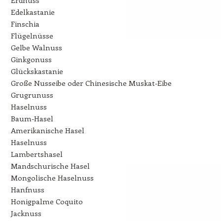
Edelkastanie
Finschia
Flügelnüsse
Gelbe Walnuss
Ginkgonuss
Glückskastanie
Große Nusseibe oder Chinesische Muskat-Eibe
Grugrunuss
Haselnuss
Baum-Hasel
Amerikanische Hasel
Haselnuss
Lambertshasel
Mandschurische Hasel
Mongolische Haselnuss
Hanfnuss
Honigpalme Coquito
Jacknuss