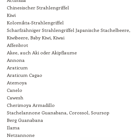
Chinesischer Strahlengriffel
Kiwi
Kolomikta-Strahlengriffel
Scharfzähniger Strahlengriffel Japanische Stachelbeere,
Kiwibeere, Baby Kiwi, Kiwai
Affenbrot
Akee, auch Aki oder Akipflaume
Annona
Araticum
Araticum Cagao
Atemoya
Canelo
Cawesh
Cherimoya Armadillo
Stachelannone Guanabana, Corossol, Soursop
Berg Guanabana
Ilama
Netzannone