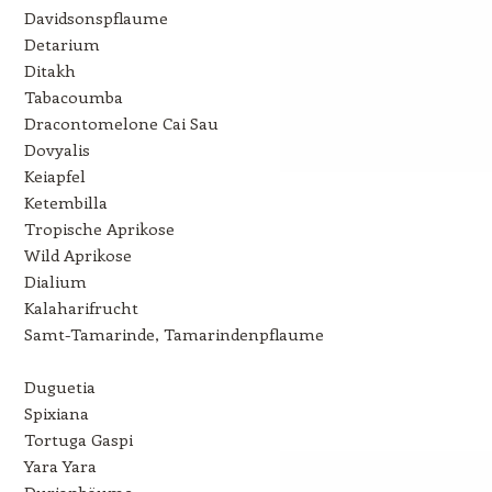
Davidsonspflaume
Detarium
Ditakh
Tabacoumba
Dracontomelone Cai Sau
Dovyalis
Keiapfel
Ketembilla
Tropische Aprikose
Wild Aprikose
Dialium
Kalaharifrucht
Samt-Tamarinde, Tamarindenpflaume
Duguetia
Spixiana
Tortuga Gaspi
Yara Yara
Durianbäume