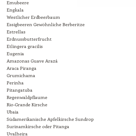
Emubeere
Engkala
Westlicher Erdbeerbaum
Essigbeeren Gewöhnliche Berberitze
Estrellas
Erdnussbutterfrucht
Etlingera gracilis
Eugenia
Amazonas Guave Arazá
Araca Piranga
Grumichama
Perinha
Pitangatuba
Regenwaldpflaume
Rio-Grande Kirsche
Ubaia
Südamerikanische Apfelkirsche Sundrop
Surinamkirsche oder Pitanga
Uvalheira