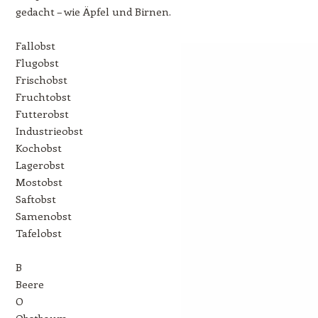
gedacht – wie Äpfel und Birnen.
Fallobst
Flugobst
Frischobst
Fruchtobst
Futterobst
Industrieobst
Kochobst
Lagerobst
Mostobst
Saftobst
Samenobst
Tafelobst
B
Beere
O
Obstbaum