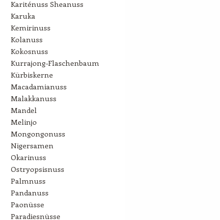
Kariténuss Sheanuss
Karuka
Kemirinuss
Kolanuss
Kokosnuss
Kurrajong-Flaschenbaum
Kürbiskerne
Macadamianuss
Malakkanuss
Mandel
Melinjo
Mongongonuss
Nigersamen
Okarinuss
Ostryopsisnuss
Palmnuss
Pandanuss
Paonüsse
Paradiesnüsse