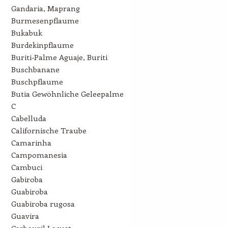
Gandaria, Maprang
Burmesenpflaume
Bukabuk
Burdekinpflaume
Buriti-Palme Aguaje, Buriti
Buschbanane
Buschpflaume
Butia Gewöhnliche Geleepalme
C
Cabelluda
Californische Traube
Camarinha
Campomanesia
Cambuci
Gabiroba
Guabiroba
Guabiroba rugosa
Guavira
Carbouril Locust