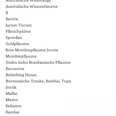
Australische Wüstenlimette
B
Bactris
Jacum Tucum
Pfirsichpalme
Spondias
Goldpflaume
Rote Mombinpflaume Jocote
Mombinpflaume
Umbu Imbu Brasilianische Pflaume
Baccaurea
Belimbing Hutan
Burmesische Traube, Rambai, Tupa
Jentik
Maffai
Mawoi
Keliwetn
Rambai