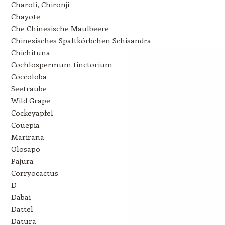
Charoli, Chironji
Chayote
Che Chinesische Maulbeere
Chinesisches Spaltkörbchen Schisandra
Chichituna
Cochlospermum tinctorium
Coccoloba
Seetraube
Wild Grape
Cockeyapfel
Couepia
Marirana
Olosapo
Pajura
Corryocactus
D
Dabai
Dattel
Datura