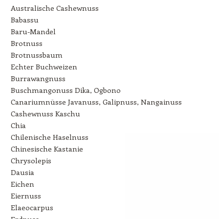
Australische Cashewnuss
Babassu
Baru-Mandel
Brotnuss
Brotnussbaum
Echter Buchweizen
Burrawangnuss
Buschmangonuss Dika, Ogbono
Canariumnüsse Javanuss, Galipnuss, Nangainuss
Cashewnuss Kaschu
Chia
Chilenische Haselnuss
Chinesische Kastanie
Chrysolepis
Dausia
Eichen
Eiernuss
Elaeocarpus
Erdnuss