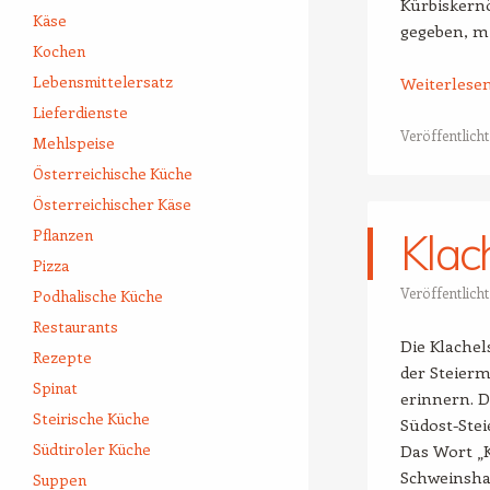
Kürbiskernö
Käse
gegeben, mi
Kochen
Lebensmittelersatz
Weiterlese
Lieferdienste
Veröffentlicht
Mehlspeise
Österreichische Küche
Österreichischer Käse
Klac
Pflanzen
Pizza
Veröffentlich
Podhalische Küche
Restaurants
Die Klachel
Rezepte
der Steier
Spinat
erinnern. D
Steirische Küche
Südost-Stei
Südtiroler Küche
Das Wort „K
Schweinshax
Suppen