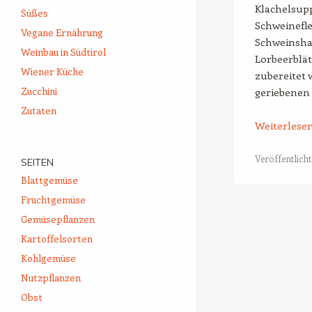
Klachelsup
Süßes
Schweinefle
Vegane Ernährung
Schweinsha
Weinbau in Südtirol
Lorbeerblä
Wiener Küche
zubereitet 
Zucchini
geriebenen 
Zutaten
Weiterlese
Veröffentlicht
SEITEN
Blattgemüse
Fruchtgemüse
Beitrags-Naviga
Gemüsepflanzen
Kartoffelsorten
Kohlgemüse
Nutzpflanzen
Obst