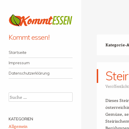
Kommt essen!
Kategorie-
Menü
Zum Inhalt springen
Startseite
Impressum
Stei
Datenschutzerklärung
Veröffentlich
Suche
Dieses Stei
österreichi
Gemüse, ser
KATEGORIEN
Steirischem
Allgemein
Berühmten S