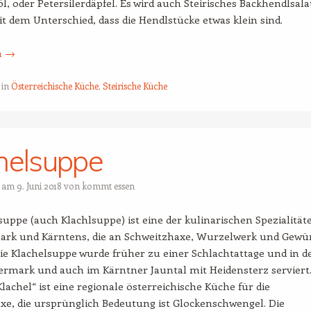
l, oder Petersilerdäpfel. Es wird auch Steirisches Backhendlsala
t dem Unterschied, dass die Hendlstücke etwas klein sind.
n
→
 in
Österreichische Küche
,
Steirische Küche
helsuppe
t am
9. Juni 2018
von
kommt essen
suppe (auch Klachlsuppe) ist eine der kulinarischen Spezialität
mark und Kärntens, die an Schweitzhaxe, Wurzelwerk und Gewü
ie Klachelsuppe wurde früher zu einer Schlachtattage und in d
ermark und auch im Kärntner Jauntal mit Heidensterz serviert
lachel“ ist eine regionale österreichische Küche für die
e, die ursprünglich Bedeutung ist Glockenschwengel. Die