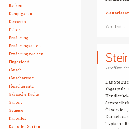
Backen
Weiterlese
Dampfgaren
Desserts
Veröffentlicht
Diäten
Ernährung
Ernährungsarten
Stei
Ernährungsweisen
Fingerfood
Veröffentlich
Fleisch
Fleischersatz
Das Steiris
Fleischersatz
abgespült, 
Galizische Küche
Hendlstück
Garten
Semmelbröse
Öl serviert
Gemüse
Danach das
Kartoffel
Typische Be
Kartoffel-Sorten