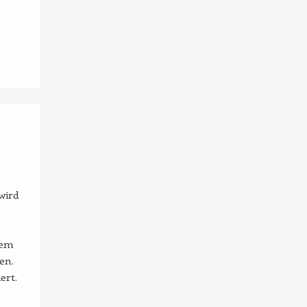
wird
ßem
en.
ert.