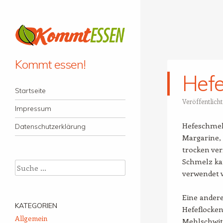
Kommt essen!
Hefe
Menü
Zum Inhalt springen
Startseite
Veröffentlich
Impressum
Hefeschmelz
Datenschutzerklärung
Margarine,
trocken ve
Schmelz ka
Suche
verwendet 
Eine ander
KATEGORIEN
Hefeflocken
Allgemein
Mehlschwitz