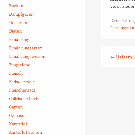
Backen
verschieden
Dampfgaren
Dieser Beitra
Desserts
Permanentlin
Diäten
Ernährung
Ernährungsarten
Beitrags-Naviga
Ernährungsweisen
←
Hafermi
Fingerfood
Fleisch
Fleischersatz
Fleischersatz
Galizische Küche
Garten
Gemüse
Kartoffel
Kartoffel-Sorten