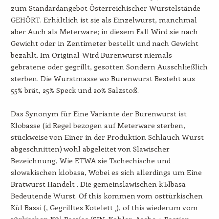
zum Standardangebot Österreichischer Würstelstände
GEHÖRT. Erhältlich ist sie als Einzelwurst, manchmal
aber Auch als Meterware; in diesem Fall Wird sie nach
Gewicht oder in Zentimeter bestellt und nach Gewicht
bezahlt. Im Original-Wird Burenwurst niemals
gebratene oder gegrillt, gesotten Sondern Ausschließlich
sterben. Die Wurstmasse wo Burenwurst Besteht aus
55% brät, 25% Speck und 20% Salzstoß.
Das Synonym für Eine Variante der Burenwurst ist
Klobasse (id Regel bezogen auf Meterware sterben,
stückweise von Einer in der Produktion Schlauch Wurst
abgeschnitten) wohl abgeleitet von Slawischer
Bezeichnung, Wie ETWA sie Tschechische und
slowakischen klobasa, Wobei es sich allerdings um Eine
Bratwurst Handelt . Die gemeinslawischen kЪlbasa
Bedeutende Wurst. Of this kommen vom osttürkischen
Kül Bassi (, Gegrilltes Kotelett ‚), of this wiederum vom
türkischen Kül Bastías (SIN, Kohler, Asche + Bastien