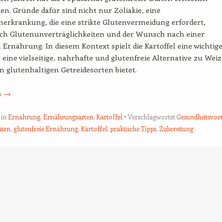
. Gründe dafür sind nicht nur Zöliakie, eine
rkrankung, die eine strikte Glutenvermeidung erfordert,
ch Glutenunverträglichkeiten und der Wunsch nach einer
Ernährung. In diesem Kontext spielt die Kartoffel eine wichtig
ie eine vielseitige, nahrhafte und glutenfreie Alternative zu Wei
 glutenhaltigen Getreidesorten bietet.
n
→
 in
Ernährung
,
Ernährungsarten
,
Kartoffel
Verschlagwortet
Gesundheitsvort
äten
,
glutenfreie Ernährung
,
Kartoffel
,
praktische Tipps
,
Zubereitung
tion