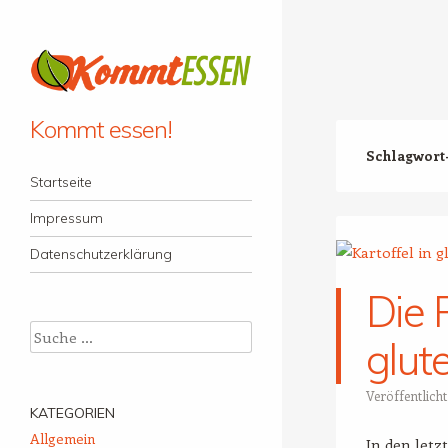
Kommt essen!
Schlagwort
Menü
Zum Inhalt springen
Startseite
Impressum
Datenschutzerklärung
Die R
Suche
glut
Veröffentlich
KATEGORIEN
Allgemein
In den letz