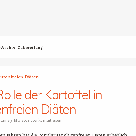
-Archiv:
Zubereitung
olle der Kartoffel in
enfreien Diäten
t am
29. Mai 2024
von
kommt essen
ten Jahren hat die Popularität glutenfreier Diäten erheblich