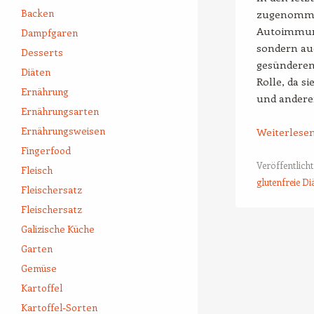
Backen
zugenommen
Autoimmune
Dampfgaren
sondern au
Desserts
gesünderen 
Diäten
Rolle, da s
Ernährung
und anderen
Ernährungsarten
Ernährungsweisen
Weiterlese
Fingerfood
Veröffentlicht
Fleisch
glutenfreie Di
Fleischersatz
Fleischersatz
Galizische Küche
Beitrags-Naviga
Garten
Gemüse
Kartoffel
Kartoffel-Sorten