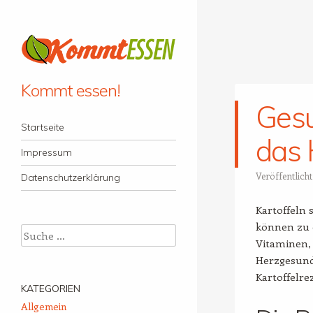
Kommt essen!
Gesu
Menü
Zum Inhalt springen
Startseite
das 
Impressum
Veröffentlich
Datenschutzerklärung
Kartoffeln 
können zu e
Suche
Vitaminen, 
Herzgesundh
Kartoffelrez
KATEGORIEN
Allgemein