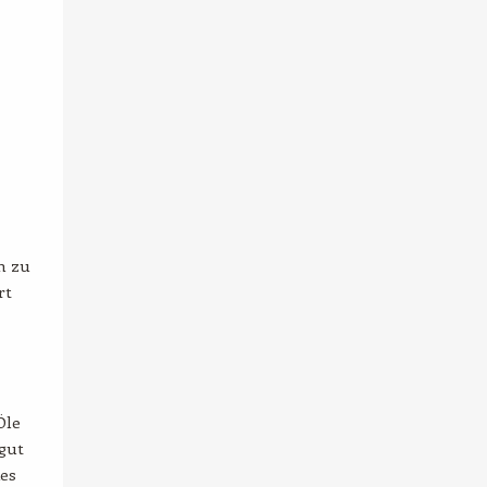
h zu
rt
Öle
 gut
des