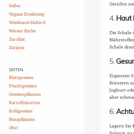
Gerichts ni
Süßes
Vegane Ernährung
4.
Haut 
Weinbau in Südtirol
Wiener Küche
Die Schale 
Zucchini
Nährstoffen
Schale dran
Zutaten
5.
Gesun
SEITEN
Ergänzen Si
Blattgemüse
Kräutern u
Fruchtgemüse
Joghurt ode
Gemüsepflanzen
aber schma
Kartoffelsorten
6.
Achtu
Kohlgemüse
Nutzpflanzen
Lagern Sie 
Obst
Solanin zu 