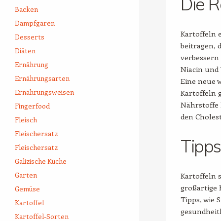
Die R
Backen
Dampfgaren
Kartoffeln
Desserts
beitragen, 
Diäten
verbessern 
Ernährung
Niacin und 
Ernährungsarten
Eine neue w
Ernährungsweisen
Kartoffeln 
Nährstoffe 
Fingerfood
den Cholest
Fleisch
Fleischersatz
Tipps
Fleischersatz
Galizische Küche
Garten
Kartoffeln 
großartige
Gemüse
Tipps, wie 
Kartoffel
gesundheitl
Kartoffel-Sorten