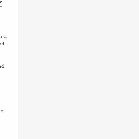
z
n C,
nd.
nd
ne