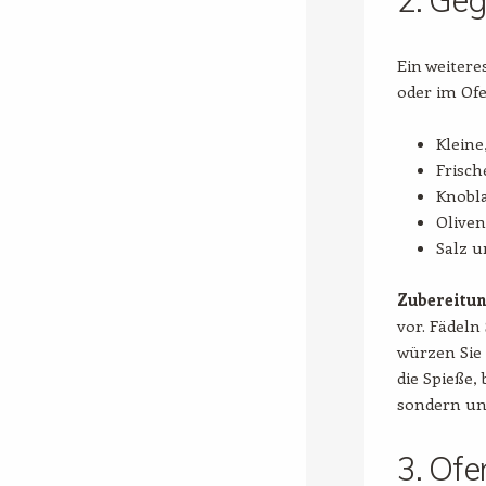
2. Geg
Ein weitere
oder im Of
Kleine
Frisc
Knobl
Oliven
Salz u
Zubereitu
vor. Fädeln
würzen Sie 
die Spieße,
sondern un
3. Ofe