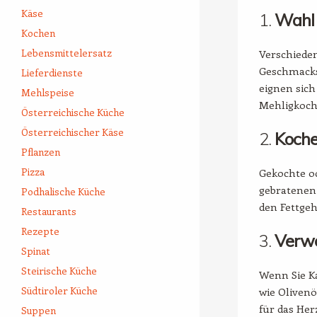
Käse
1.
Wahl 
Kochen
Lebensmittelersatz
Verschiede
Geschmacksp
Lieferdienste
eignen sich
Mehlspeise
Mehligkoche
Österreichische Küche
Österreichischer Käse
2.
Koche
Pflanzen
Pizza
Gekochte od
gebratenen 
Podhalische Küche
den Fettgeh
Restaurants
Rezepte
3.
Verwe
Spinat
Steirische Küche
Wenn Sie K
Südtiroler Küche
wie Olivenö
für das Her
Suppen