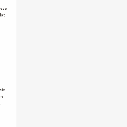
sere
lat
sie
en
n