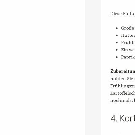
Diese Füllu
Große 
Hütte
Frühli
Ein we
Papri
Zubereitu
höhlen Sie 
Frühlingszw
Kartoffelsc
nochmals, b
4. Kar