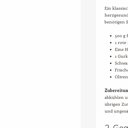
Ein klassis
herzgesunde
benötigen S
500 g 
1 rote
Eine H
1 Gurk
Schwa
Frisch
Oliven
Zubereitu
abkühlen un
übrigen Zut
und ungesät