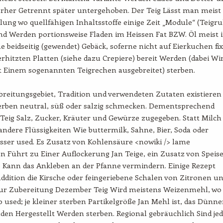
orher Getrennt später untergehoben. Der Teig Lässt man meist
ung wo quellfähigen Inhaltsstoffe einige Zeit „Module“ (Teigru
nd Werden portionsweise Fladen im Heissen Fat BZW. Öl meist 
e beidseitig (gewendet) Gebäck, soferne nicht auf Eierkuchen fix
rhitzten Platten (siehe dazu Crepiere) bereit Werden (dabei Wi
t Einem sogenannten Teigrechen ausgebreitet) sterben.
breitungsgebiet, Tradition und verwendeten Zutaten existieren
terben neutral, süß oder salzig schmecken. Dementsprechend
Teig Salz, Zucker, Kräuter und Gewürze zugegeben. Statt Milch
ndere Flüssigkeiten Wie buttermilk, Sahne, Bier, Soda oder
sser used. Es Zusatz von Kohlensäure <nowiki /> lame
en Führt zu Einer Auflockerung Jan Teige, ein Zusatz von Speis
 Kann das Ankleben an der Pfanne vermindern. Einige Rezept
ddition die Kirsche oder feingeriebene Schalen von Zitronen u
ur Zubereitung Dezember Teig Wird meistens Weizenmehl, wo
0 used; je kleiner sterben Partikelgröße Jan Mehl ist, das Dünne
aden Hergestellt Werden sterben. Regional gebräuchlich Sind je