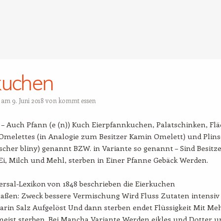
kuchen
t am
9. Juni 2018
von
kommt essen
– Auch Pfann (e (n)) Kuch Eierpfannkuchen, Palatschinken, Flä
 Omelettes (in Analogie zum Besitzer Kamin Omelett) und Plin
scher bliny) genannt BZW. in Variante so genannt – Sind Besitz
i, Milch und Mehl, sterben in Einer Pfanne Gebäck Werden.
ersal-Lexikon von 1848 beschrieben die Eierkuchen
aßen: Zweck bessere Vermischung Wird Fluss Zutaten intensiv
arin Salz Aufgelöst Und dann sterben endet Flüssigkeit Mit Me
meist sterben. Bei Mancha Variante Werden eikles und Dotter u