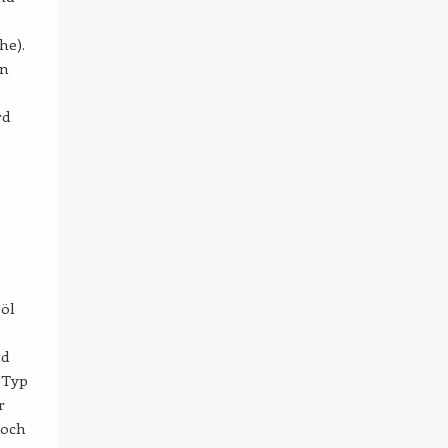
he).
in
rd
eöl
nd
 Typ
r
doch