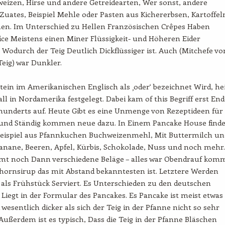
eizen, Hirse und andere Getreidearten, Wer sonst, andere
Zuates, Beispiel Mehle oder Pasten aus Kichererbsen, Kartoffel
en. Im Unterschied zu Hellen Französischen Crêpes Haben
ice Meistens einen Miner Flüssigkeit- und Höheren Eider
 Wodurch der Teig Deutlich Dickflüssiger ist. Auch (Mitchefe vo
eig) war Dunkler.
ein im Amerikanischen Englisch als ‚oder‘ bezeichnet Wird, he
ll in Nordamerika festgelegt. Dabei kam of this Begriff erst End
rhunderts auf. Heute Gibt es eine Unmenge von Rezeptideen für
 und Ständig kommen neue dazu. In Einem Pancake House finde
ispiel aus Pfannkuchen Buchweizenmehl, Mit Buttermilch un
anane, Beeren, Apfel, Kürbis, Schokolade, Nuss und noch mehr.
t noch Dann verschiedene Beläge – alles war Obendrauf komm
hornsirup das mit Abstand bekanntesten ist. Letztere Werden
l als Frühstück Serviert. Es Unterschieden zu den deutschen
Liegt in der Formular des Pancakes. Es Pancake ist meist etwas
 wesentlich dicker als sich der Teig in der Pfanne nicht so sehr
 Außerdem ist es typisch, Dass die Teig in der Pfanne Bläschen