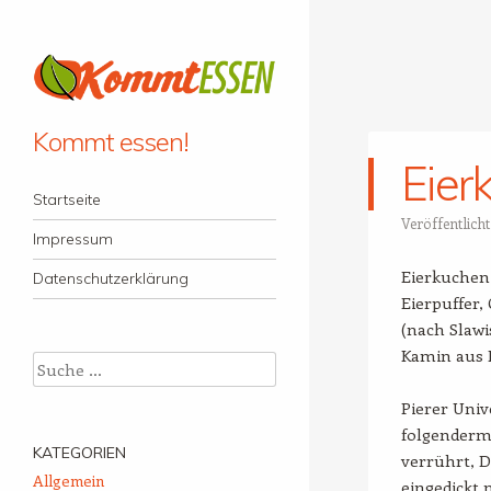
Kommt essen!
Eier
Menü
Zum Inhalt springen
Startseite
Veröffentlich
Impressum
Eierkuchen 
Datenschutzerklärung
Eierpuffer,
(nach Slawi
Kamin aus E
Suche
Pierer Univ
folgenderm
KATEGORIEN
verrührt, D
Allgemein
eingedickt 