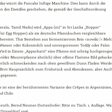
 das würzt die Pancake luftige Maschine. Dies kann durch die
en des Eiweißes geschehen, die gemäß der Geschäftsordnung
Kerala, Tamil Nadu) wird „Appa (m)“ in Sri Lanka „Hopper“
ür Egg Hopper) als sie deutsche Pfannkuchen vergleichbare
bereitet. This Bestehen aus fermentiertem Reis <nowiki /> Meh
Wasser oder Kokosmilch und unvergorenem Toddy oder Palm
Wird in Einem „Appachatti“ eine Pfanne mit schräg hochgezog
older Maurerpfanne ähnlich) über offene Flamme Bild gebacke
erlich schmeckenden nach oben gewölbten Dunn Fladen Werd
 Brot Hauptsächlich zum Frühstück und Abendessen, aber Auch
 gegessen.
 ist eine der berühmtesten Variante des Crêpes in Argentinien
d Chile.
euth, Bernd Neuner-Duttenhofer: Bitte zu Tisch. 1. Auflage. Wa
 Düsseldorf 1996 ,.