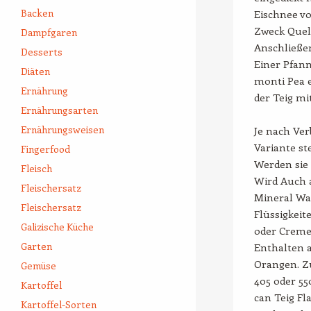
Backen
Eischnee v
Zweck Quell
Dampfgaren
Anschließe
Desserts
Einer Pfann
Diäten
monti Pea e
Ernährung
der Teig mi
Ernährungsarten
Ernährungsweisen
Je nach Ver
Variante s
Fingerfood
Werden sie 
Fleisch
Wird Auch a
Fleischersatz
Mineral Wa
Fleischersatz
Flüssigkeit
Galizische Küche
oder Creme
Garten
Enthalten a
Orangen. Z
Gemüse
405 oder 55
Kartoffel
can Teig Fl
Kartoffel-Sorten