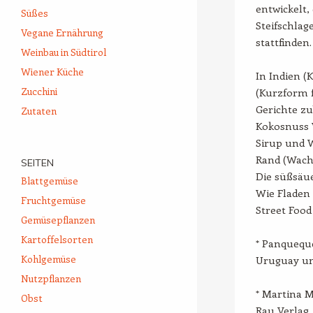
entwickelt,
Süßes
Steifschlag
Vegane Ernährung
stattfinden.
Weinbau in Südtirol
Wiener Küche
In Indien (
Zucchini
(Kurzform f
Gerichte zu
Zutaten
Kokosnuss 
Sirup und 
Rand (Wach
SEITEN
Die süßsäu
Blattgemüse
Wie Fladen
Fruchtgemüse
Street Food
Gemüsepflanzen
Kartoffelsorten
* Panqueque
Kohlgemüse
Uruguay un
Nutzpflanzen
* Martina M
Obst
Rau Verlag,