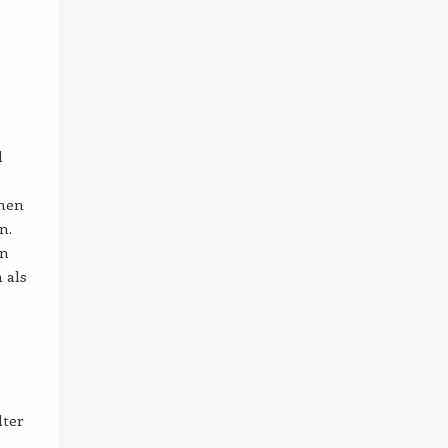
l
enen
n.
en
 als
,
lter