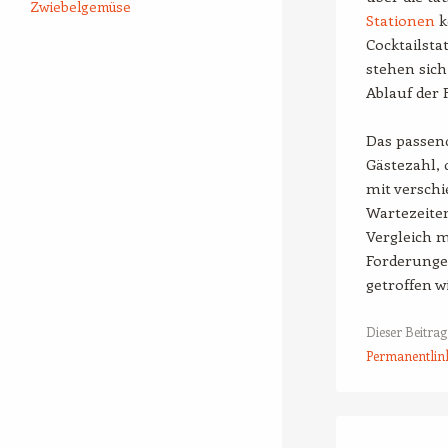
Zwiebelgemüse
Stationen
k
Cocktailsta
stehen sich
Ablauf der F
Das passend
Gästezahl, 
mit verschi
Wartezeiten
Vergleich m
Forderunge
getroffen wi
Dieser Beitra
Permanentlin
Beitrags-Naviga