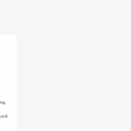
ng,
 und