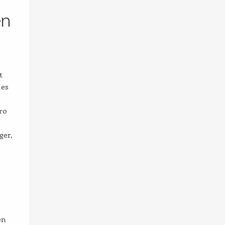
en
t
 es
ro
ger,
en