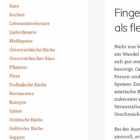
Käse
Finge
Kochen
Lebensmittelersatz
als f
Lieferdienste
Mehlspeise
Nicht nur b
Österreichische Küche
ein Wandel 
Österreichischer Käse
sich gut m
Pflanzen
benötigt. C
Pizza
Person und
Speisen. Ei
Podhalische Küche
asiatische 
Restaurants
zubereitet 
Rezepte
Veranstalt
Spinat
Geschmäcke
Steirische Küche
Südtiroler Küche
Bei der Aus
sinnvoll, et
Suppen