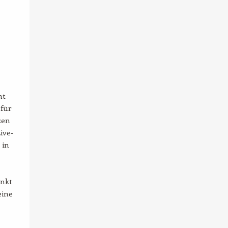
ht
 für
zen
ive-
 in
unkt
eine