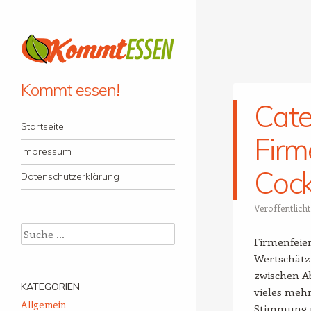
Kommt essen!
Cate
Menü
Zum Inhalt springen
Startseite
Firm
Impressum
Cock
Datenschutzerklärung
Veröffentlich
Suche
Firmenfeie
Wertschätz
zwischen Ab
KATEGORIEN
vieles mehr
Allgemein
Stimmung u