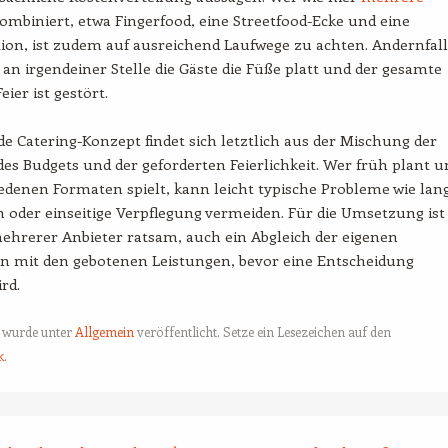
ombiniert, etwa Fingerfood, eine Streetfood-Ecke und eine
tion, ist zudem auf ausreichend Laufwege zu achten. Andernfall
 an irgendeiner Stelle die Gäste die Füße platt und der gesamte
eier ist gestört.
e Catering-Konzept findet sich letztlich aus der Mischung der
des Budgets und der geforderten Feierlichkeit. Wer früh plant u
edenen Formaten spielt, kann leicht typische Probleme wie lan
 oder einseitige Verpflegung vermeiden. Für die Umsetzung ist
ehrerer Anbieter ratsam, auch ein Abgleich der eigenen
n mit den gebotenen Leistungen, bevor eine Entscheidung
rd.
g wurde unter
Allgemein
veröffentlicht. Setze ein Lesezeichen auf den
k
.
tion