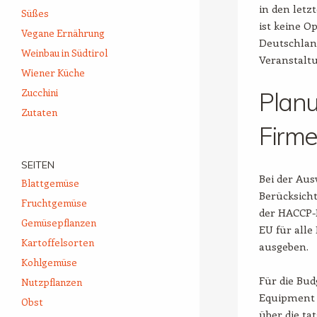
in den letz
Süßes
ist keine 
Vegane Ernährung
Deutschlan
Weinbau in Südtirol
Veranstaltu
Wiener Küche
Zucchini
Planu
Zutaten
Firme
SEITEN
Bei der Aus
Blattgemüse
Berücksicht
Fruchtgemüse
der HACCP-R
Gemüsepflanzen
EU für alle
Kartoffelsorten
ausgeben.
Kohlgemüse
Für die Bud
Nutzpflanzen
Equipment 
Obst
über die ta