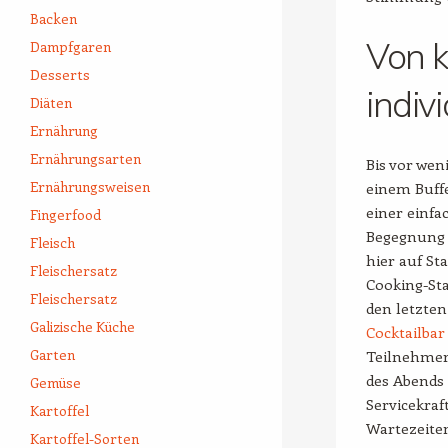
Backen
Von k
Dampfgaren
Desserts
indiv
Diäten
Ernährung
Ernährungsarten
Bis vor wen
Ernährungsweisen
einem Buff
einer einfa
Fingerfood
Begegnung 
Fleisch
hier auf St
Fleischersatz
Cooking-Sta
Fleischersatz
den letzten
Galizische Küche
Cocktailbar
Garten
Teilnehmer
des Abends 
Gemüse
Servicekraf
Kartoffel
Wartezeite
Kartoffel-Sorten