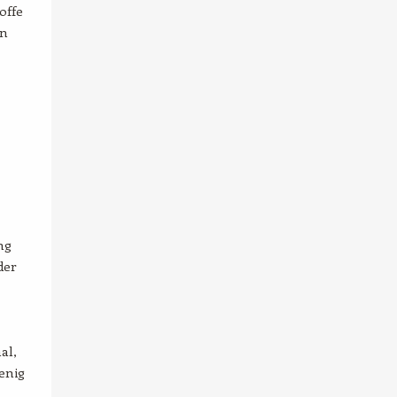
offe
in
ng
der
al,
enig