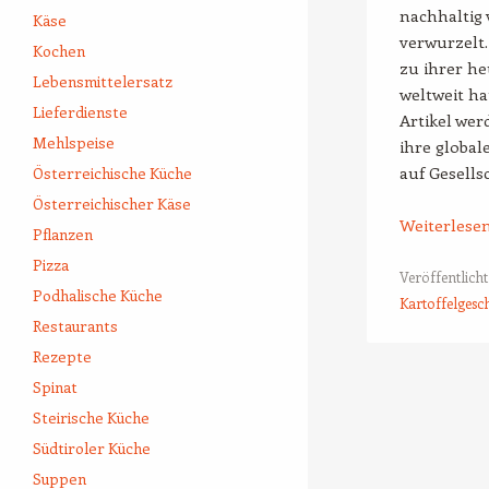
nachhaltig 
Käse
verwurzelt
Kochen
zu ihrer he
Lebensmittelersatz
weltweit ha
Lieferdienste
Artikel wer
Mehlspeise
ihre globa
auf Gesell
Österreichische Küche
Österreichischer Käse
Weiterlese
Pflanzen
Pizza
Veröffentlicht
Podhalische Küche
Kartoffelgesc
Restaurants
Rezepte
Beitrags-Naviga
Spinat
Steirische Küche
Südtiroler Küche
Suppen