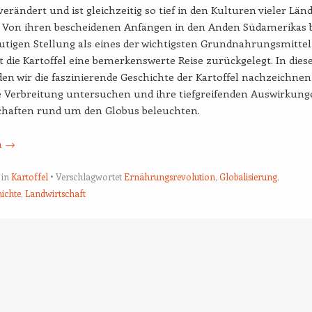
verändert und ist gleichzeitig so tief in den Kulturen vieler Län
. Von ihren bescheidenen Anfängen in den Anden Südamerikas b
utigen Stellung als eines der wichtigsten Grundnahrungsmittel
t die Kartoffel eine bemerkenswerte Reise zurückgelegt. In die
den wir die faszinierende Geschichte der Kartoffel nachzeichnen
le Verbreitung untersuchen und ihre tiefgreifenden Auswirkun
schaften rund um den Globus beleuchten.
n
→
 in
Kartoffel
Verschlagwortet
Ernährungsrevolution
,
Globalisierung
,
hichte
,
Landwirtschaft
tion