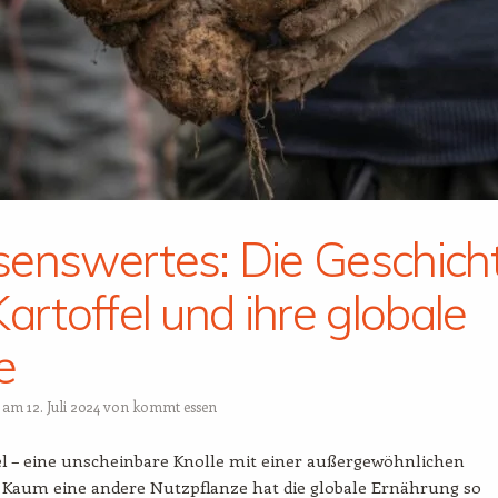
enswertes: Die Geschich
Kartoffel und ihre globale
e
t am
12. Juli 2024
von
kommt essen
el – eine unscheinbare Knolle mit einer außergewöhnlichen
. Kaum eine andere Nutzpflanze hat die globale Ernährung so