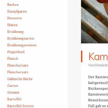
Backen
Dampfgaren
Desserts
Diäten
Ernährung
Ernährungsarten
Ernährungsweisen
Fingerfood
Kam
Fleisch
Veröffentlich
Fleischersatz
Fleischersatz
Der Kaminw
Galizische Küche
kaltgeräuc
Garten
Rückenspeck
Gemüse
Kaminwurze
Kartoffel
Bezeichnun
Fall gab es
Kartoffel-Sorten