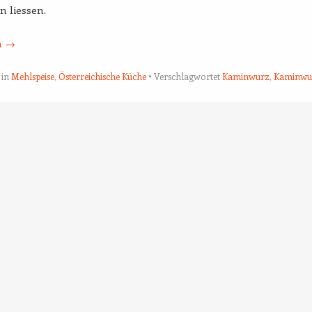
n liessen.
n
→
 in
Mehlspeise
,
Österreichische Küche
Verschlagwortet
Kaminwurz
,
Kaminwu
tion