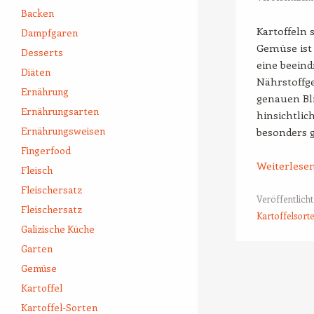
Backen
Kartoffeln 
Dampfgaren
Gemüse ist 
Desserts
eine beeind
Diäten
Nährstoffge
Ernährung
genauen Bli
Ernährungsarten
hinsichtlic
Ernährungsweisen
besonders g
Fingerfood
Weiterlese
Fleisch
Fleischersatz
Veröffentlicht
Fleischersatz
Kartoffelsort
Galizische Küche
Garten
Beitrags-Naviga
Gemüse
Kartoffel
Kartoffel-Sorten