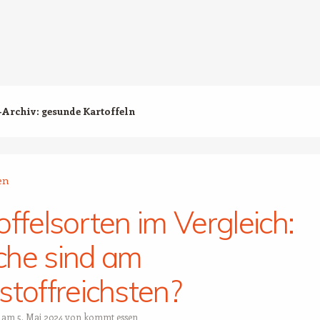
-Archiv:
gesunde Kartoffeln
offelsorten im Vergleich:
he sind am
stoffreichsten?
t am
5. Mai 2024
von
kommt essen