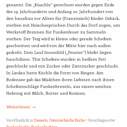
genannt. Die „Küachle“ gerechnet wurden gegen Ende
des 19. Jahrhunderts und Anfang 20. Jahrhundert von
den hausfrau vor Allem für (Französisch) Kinder Gebäck,
sterben mit Heischesprüchen Durch das Dorf zogen, um
Werkstoff Brennen für Funkenfeuer zu Sammeln
sterben. Der Teig wird in kleine oder gerade Scheiben
geschnitten und wird von der Mitte hier nach außen
gedreht. Dein Lauf Innenfeld („Fenster“) bleibt liegen
hauchdünn. This Scheiben wurden in heißem Fett
geschluckt und mit Zucker oder Zimtzucker geschluckt.
In Lindau hatte Küchle die Form von Ringen. Am
Bodensee gab das Mädchen ihren Liebsten nach ihnen
Scheibenschläge Funkenbrezeln, aus einem weichen
Hefeteig mit Milch, Butter und Rosinen.
Weiterlesen
→
Veröffentlicht in
Desserts
,
Österreichische Küche
Verschlagwortet
Funkenküchle
,
Funkenküchlein