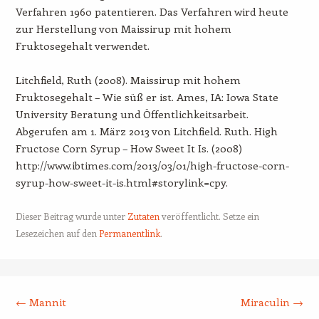
Verfahren 1960 patentieren. Das Verfahren wird heute
zur Herstellung von Maissirup mit hohem
Fruktosegehalt verwendet.
Litchfield, Ruth (2008). Maissirup mit hohem
Fruktosegehalt – Wie süß er ist. Ames, IA: Iowa State
University Beratung und Öffentlichkeitsarbeit.
Abgerufen am 1. März 2013 von Litchfield. Ruth. High
Fructose Corn Syrup – How Sweet It Is. (2008)
http://www.ibtimes.com/2013/03/01/high-fructose-corn-
syrup-how-sweet-it-is.html#storylink=cpy.
Dieser Beitrag wurde unter
Zutaten
veröffentlicht. Setze ein
Lesezeichen auf den
Permanentlink
.
Beitrags-Navigation
←
Mannit
Miraculin
→