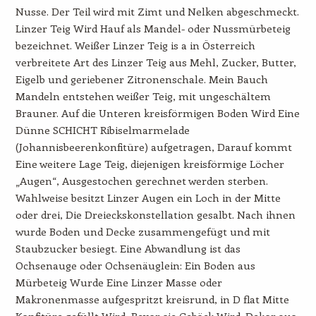
Nusse. Der Teil wird mit Zimt und Nelken abgeschmeckt.
Linzer Teig Wird Hauf als Mandel- oder Nussmürbeteig
bezeichnet. Weißer Linzer Teig is a in Österreich
verbreitete Art des Linzer Teig aus Mehl, Zucker, Butter,
Eigelb und geriebener Zitronenschale. Mein Bauch
Mandeln entstehen weißer Teig, mit ungeschältem
Brauner. Auf die Unteren kreisförmigen Boden Wird Eine
Dünne SCHICHT Ribiselmarmelade
(Johannisbeerenkonfitüre) aufgetragen, Darauf kommt
Eine weitere Lage Teig, diejenigen kreisförmige Löcher
„Augen“, Ausgestochen gerechnet werden sterben.
Wahlweise besitzt Linzer Augen ein Loch in der Mitte
oder drei, Die Dreieckskonstellation gesalbt. Nach ihnen
wurde Boden und Decke zusammengefügt und mit
Staubzucker besiegt. Eine Abwandlung ist das
Ochsenauge oder Ochsenäuglein: Ein Boden aus
Mürbeteig Wurde Eine Linzer Masse oder
Makronenmasse aufgespritzt kreisrund, in D flat Mitte
Konfitüre gefüllt Wird, Bevor sie Gebäck Wird. Dekor aus