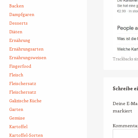
Backen
Dampfgaren
Desserts
Diäten
Ernährung
Ernährungsarten
Ernährungsweisen
Trackbacks si
Fingerfood
Fleisch
Fleischersatz
Schreibe 
Fleischersatz
Galizische Küche
Deine E-Mai
Garten
markiert
Gemüse
Kommenta
Kartoffel
Kartoffel-Sorten