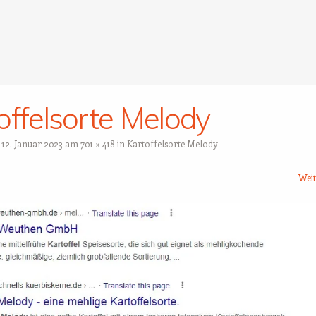
offelsorte Melody
t
12. Januar 2023
am
701 × 418
in
Kartoffelsorte Melody
Wei