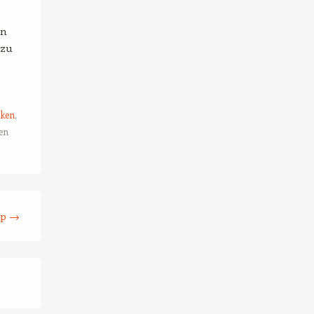
en
 zu
iken
,
den
ip
→