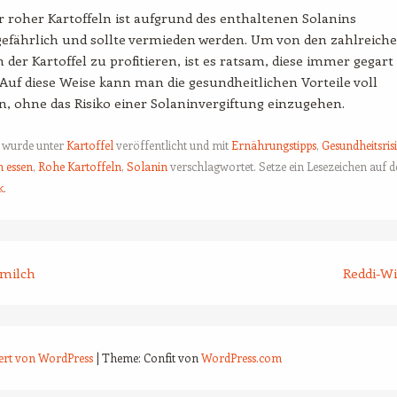
 roher Kartoffeln ist aufgrund des enthaltenen Solanins
gefährlich und sollte vermieden werden. Um von den zahlreich
 der Kartoffel zu profitieren, ist es ratsam, diese immer gegart
Auf diese Weise kann man die gesundheitlichen Vorteile voll
, ohne das Risiko einer Solaninvergiftung einzugehen.
g wurde unter
Kartoffel
veröffentlicht und mit
Ernährungstipps
,
Gesundheitsris
h essen
,
Rohe Kartoffeln
,
Solanin
verschlagwortet. Setze ein Lesezeichen auf 
k
.
tion
milch
Reddi-W
iert von WordPress
|
Theme: Confit von
WordPress.com