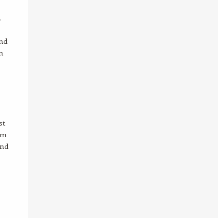
.
nd
n
st
um
und