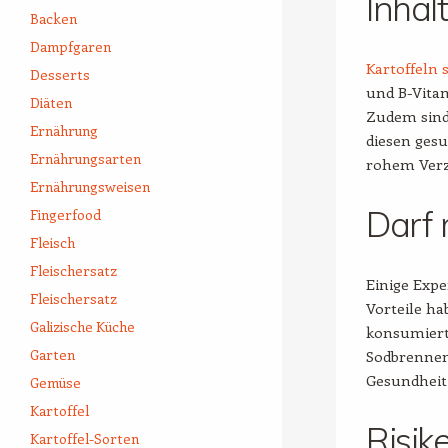
Inhal
Backen
Dampfgaren
Kartoffeln 
Desserts
und B-Vitam
Diäten
Zudem sind
Ernährung
diesen gesu
Ernährungsarten
rohem Verz
Ernährungsweisen
Darf 
Fingerfood
Fleisch
Fleischersatz
Einige Expe
Fleischersatz
Vorteile ha
Galizische Küche
konsumiert 
Garten
Sodbrennen 
Gesundheit
Gemüse
Kartoffel
Risik
Kartoffel-Sorten