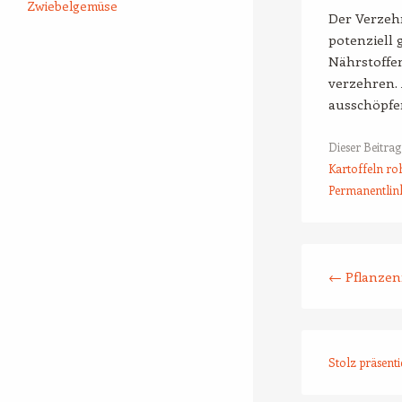
Zwiebelgemüse
Der Verzehr
potenziell 
Nährstoffen
verzehren. 
ausschöpfen
Dieser Beitra
Kartoffeln ro
Permanentlin
Beitrags-Naviga
←
Pflanzen
Stolz präsent