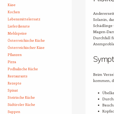
Käse
Kochen
Andererseit
Lebensmittelersatz
Solanin, d
Schädlinge 
Lieferdienste
Magen-Darm
Mehlspeise
Durchfall 
Österreichische Küche
Atemprobl
Österreichischer Käse
Pflanzen
Sympto
Pizza
Podhalische Küche
Beim Verzeh
Restaurants
kommen, d
Rezepte
Spinat
Übelke
Steirische Küche
Durchf
Südtiroler Küche
Bauch
Kopfs
Suppen