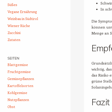
Schwi
Süßes
In sc
Vegane Ernährung
Weinbau in Südtirol
Die Sympto
Wiener Küche
können unt
Zucchini
Menge an S
Zutaten
Empf
SEITEN
Grundsätzli
Blattgemüse
wichtig, da
Fruchtgemüse
das Risiko 
Gemüsepflanzen
grüne Stell
Kartoffelsorten
Solaningeh
Kohlgemüse
Fazit
Nutzpflanzen
Obst