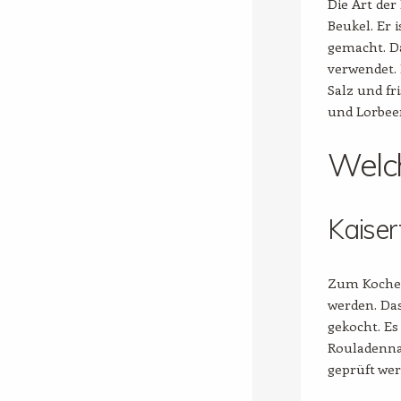
Die Art der
Beukel. Er 
gemacht. D
verwendet. 
Salz und f
und Lorbeer
Welch
Kaiser
Zum Kochen
werden. Das
gekocht. Es
Rouladennad
geprüft werd