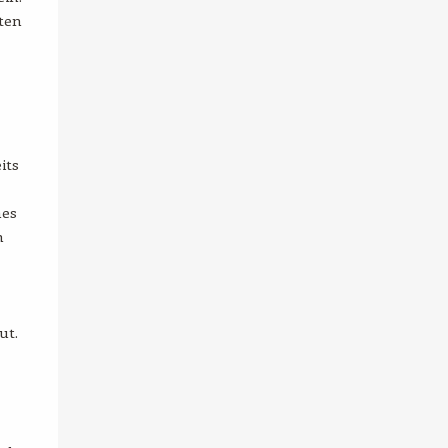
sten
its
hes
n
ut.