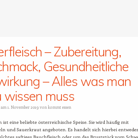
erfleisch – Zubereitung,
hmack, Gesundheitliche
irkung – Alles was man
 wissen muss
t am
1. November 2019
von
kommt essen
h ist eine beliebte österreichische Speise. Sie wird häufig mit
eln und Sauerkraut angeboten. Es handelt sich hierbei entwede
lchtes saftiges Bauchfleisch oder um das Bruststück vom Schwe