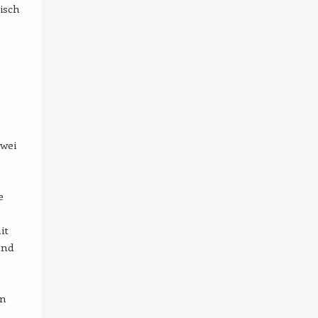
isch
zwei
e
it
und
in