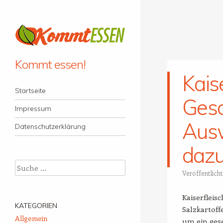
Kommt essen!
Kais
Menü
Zum Inhalt springen
Startseite
Gesc
Impressum
Ausw
Datenschutzerklärung
dazu
Suche
Veröffentlich
Kaiserfleisc
KATEGORIEN
Salzkartoff
Allgemein
um ein gese