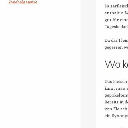
Zwiebelgemüse
Kaiserfleis
enthält 0 K
gut für ein
Tagesbedar
Da das Flei
gegessen we
Wo k
Das Fleisch
kann man si
gepökeltem 
Bereits in
von Fleisch
ein Synony