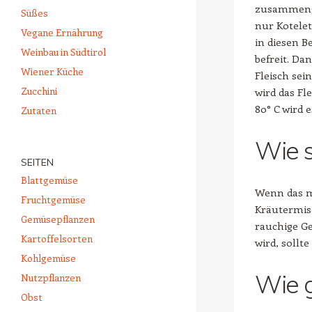
zusammenge
Süßes
nur Kotelet
Vegane Ernährung
in diesen B
Weinbau in Südtirol
befreit. Da
Wiener Küche
Fleisch se
Zucchini
wird das Fl
80° C wird 
Zutaten
Wie 
SEITEN
Blattgemüse
Wenn das m
Fruchtgemüse
Kräutermis
Gemüsepflanzen
rauchige Ge
Kartoffelsorten
wird, sollt
Kohlgemüse
Wie g
Nutzpflanzen
Obst