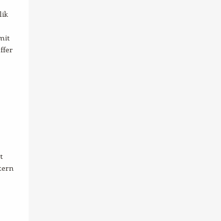
lik
mit
ffer
t
tern