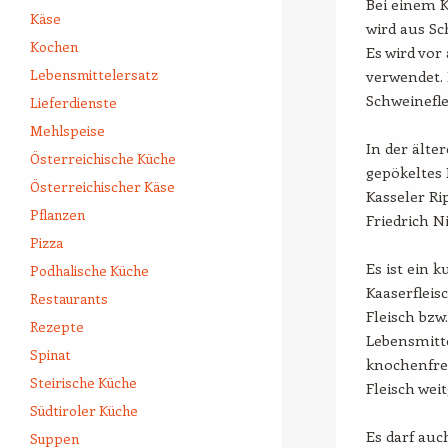
Bei einem K
Käse
wird aus Sc
Kochen
Es wird vor
Lebensmittelersatz
verwendet. 
Schweinefle
Lieferdienste
Mehlspeise
In der älte
Österreichische Küche
gepökeltes
Österreichischer Käse
Kasseler Ri
Pflanzen
Friedrich Ni
Pizza
Es ist ein 
Podhalische Küche
Kaaserfleis
Restaurants
Fleisch bzw
Rezepte
Lebensmitt
Spinat
knochenfrei
Steirische Küche
Fleisch wei
Südtiroler Küche
Es darf auc
Suppen