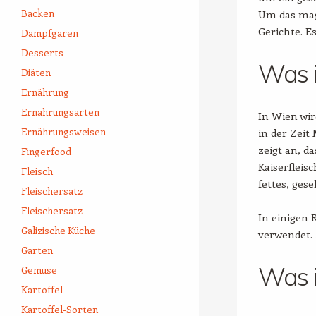
Backen
Um das mage
Gerichte. E
Dampfgaren
Desserts
Was i
Diäten
Ernährung
Ernährungsarten
In Wien wir
Ernährungsweisen
in der Zeit
zeigt an, d
Fingerfood
Kaiserfleis
Fleisch
fettes, ges
Fleischersatz
Fleischersatz
In einigen 
Galizische Küche
verwendet. 
Garten
Was i
Gemüse
Kartoffel
Kartoffel-Sorten