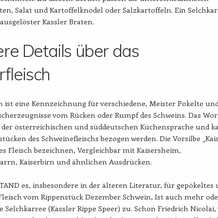
n, Salat und Kartoffelknödel oder Salzkartoffeln. Ein Selchka
t ausgelöster Kassler Braten.
re Details über das
rfleisch
ch ist eine Kennzeichnung für verschiedene, Meister Pokelte un
ischerzeugnisse vom Rücken oder Rumpf des Schweins. Das Wor
der österreichischen und süddeutschen Küchensprache und k
lstücken des Schweinefleischs bezogen werden. Die Vorsilbe „Kais
tes Fleisch bezeichnen, Vergleichbar mit Kaisersheim,
arrn, Kaiserbirn und ähnlichen Ausdrücken.
AND es, insbesondere in der älteren Literatur, für gepökeltes
 Fleisch vom Rippenstück Dezember Schwein, Ist auch mehr ode
he Selchkarree (Kassler Rippe Speer) zu. Schon Friedrich Nicolai,