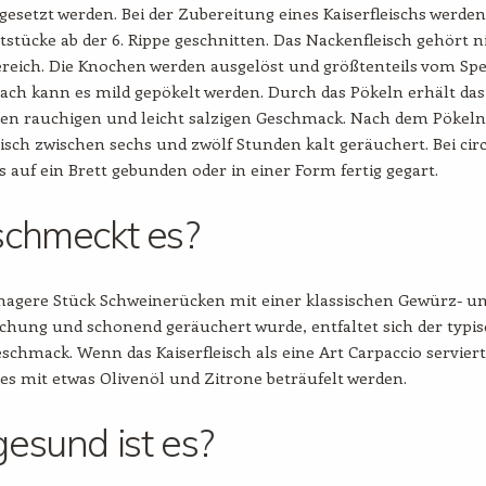
setzt werden. Bei der Zubereitung eines Kaiserfleischs werden
tstücke ab der 6. Rippe geschnitten. Das Nackenfleisch gehört n
ereich. Die Knochen werden ausgelöst und größtenteils vom Sp
nach kann es mild gepökelt werden. Durch das Pökeln erhält das
inen rauchigen und leicht salzigen Geschmack. Nach dem Pökeln
eisch zwischen sechs und zwölf Stunden kalt geräuchert. Bei cir
es auf ein Brett gebunden oder in einer Form fertig gegart.
schmeckt es?
agere Stück Schweinerücken mit einer klassischen Gewürz- u
chung und schonend geräuchert wurde, entfaltet sich der typi
schmack. Wenn das Kaiserfleisch als eine Art Carpaccio serviert
e es mit etwas Olivenöl und Zitrone beträufelt werden.
esund ist es?