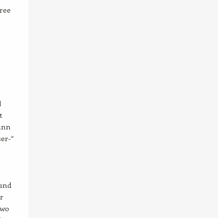
rree
d
t
ann
er-“
 und
r
 wo