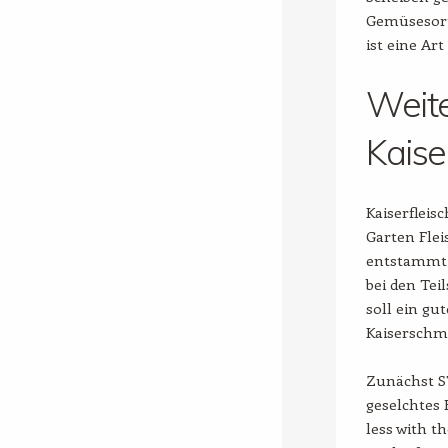
Gemüsesorte
ist eine Ar
Weite
Kaise
Kaiserfleis
Garten Fle
entstammt 
bei den Tei
soll ein gu
Kaiserschm
Zunächst ST
geselchtes
less with t