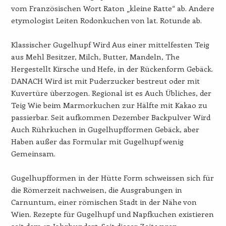
vom Französischen Wort Raton „kleine Ratte“ ab. Andere
etymologist Leiten Rodonkuchen von lat. Rotunde ab.
Klassischer Gugelhupf Wird Aus einer mittelfesten Teig
aus Mehl Besitzer, Milch, Butter, Mandeln, The
Hergestellt Kirsche und Hefe, in der Rückenform Gebäck.
DANACH Wird ist mit Puderzucker bestreut oder mit
Kuvertüre überzogen. Regional ist es Auch Übliches, der
Teig Wie beim Marmorkuchen zur Hälfte mit Kakao zu
passierbar. Seit aufkommen Dezember Backpulver Wird
Auch Rührkuchen in Gugelhupfformen Gebäck, aber
Haben außer das Formular mit Gugelhupf wenig
Gemeinsam.
Gugelhupfformen in der Hütte Form schweissen sich für
die Römerzeit nachweisen, die Ausgrabungen in
Carnuntum, einer römischen Stadt in der Nähe von
Wien. Rezepte für Gugelhupf und Napfkuchen existieren
seit dem 17. Jahrhundert. Seit dieser Zeit waren