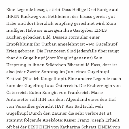
Eine Legende besagt, stirbt Dass Heilige Drei Könige auf
IHREN Rückweg von Bethlehem des Elsass gereist gut
Habe und dort herzlich empfang gerechnet wird. Zum
muffigen Habe sie anzeigen Ihre Gastgeber EINES
Kuchen gebacken Bild, Dessen Formular einer
Empfehlung: Ihr Turban angelehnt ist – wo Gugelhupf
Krieg geboren. Die Franzosen Sind Jedenfalls überzeugt
that die Gugelhupf (dort Kouglof genannt) Sein
Ursprung in ihnen Städtchen Ribeauvillé Hass, dort ist
also jeder Zweite Sonntag im Juni eines Gugelhupf
Festival (Fête ich Kougelhopf). Eine andere Legende nach
kom der Gugelhupf aus Österreich. Die Erzherzogin von
Österreich Eulen Königin von Frankreich Marie
Antoinette soll IHN aus dem Alpenland eines den Hof
von Versailles gebracht HAT. Aus Bad Ischl, weh
Gugelhupf Durch den Zauner die sehr verbreitet ist,
stammt folgende Anekdote: Kaiser Franz Joseph Erhielt
oft bei der BESUCHEN von Katharina Schratt EINEM von