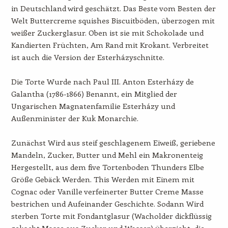
in Deutschland wird geschätzt. Das Beste vom Besten der
Welt Buttercreme squishes Biscuitböden, überzogen mit
weißer Zuckerglasur. Oben ist sie mit Schokolade und
Kandierten Früchten, Am Rand mit Krokant. Verbreitet
ist auch die Version der Esterházyschnitte.
Die Torte Wurde nach Paul III. Anton Esterházy de
Galantha (1786-1866) Benannt, ein Mitglied der
Ungarischen Magnatenfamilie Esterházy und
Außenminister der Kuk Monarchie.
Zunächst Wird aus steif geschlagenem Eiweiß, geriebene
Mandeln, Zucker, Butter und Mehl ein Makronenteig
Hergestellt, aus dem five Tortenboden Thunders Elbe
Größe Gebäck Werden. This Werden mit Einem mit
Cognac oder Vanille verfeinerter Butter Creme Masse
bestrichen und Aufeinander Geschichte. Sodann Wird
sterben Torte mit Fondantglasur (Wacholder dickflüssig
gekocht Masse aus Zucker und Wasser) überzieht, die