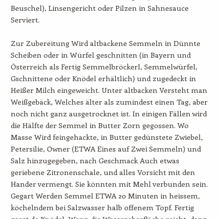
Beuschel), Linsengericht oder Pilzen in Sahnesauce
Serviert.
Zur Zubereitung Wird altbackene Semmeln in Dünnte
Scheiben oder in Würfel geschnitten (in Bayern und
Österreich als Fertig Semmelbröckerl, Semmelwürfel,
Gschnittene oder Knödel erhältlich) und zugedeckt in
Heißer Milch eingeweicht. Unter altbacken Versteht man
Weißgebäck, Welches älter als zumindest einen Tag, aber
noch nicht ganz ausgetrocknet ist. In einigen Fällen wird
die Hälfte der Semmel in Butter Zorn gegossen. Wo
Masse Wird feingehackte, in Butter gedünstete Zwiebel,
Petersilie, Owner (ETWA Eines auf Zwei Semmeln) und
Salz hinzugegeben, nach Geschmack Auch etwas
geriebene Zitronenschale, und alles Vorsicht mit den
Hander vermengt. Sie könnten mit Mehl verbunden sein.
Gegart Werden Semmel ETWA 20 Minuten in heissem,
köchelndem bei Salzwasser halb offenem Topf. Fertig
geest de Knödel, Wenn die Wasseroberfläche reicht, dann