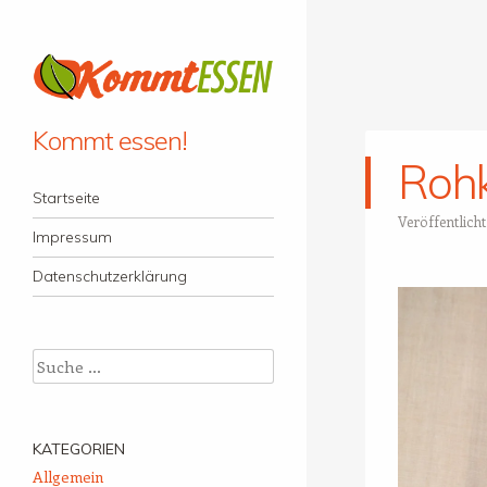
Kommt essen!
Roh
Menü
Zum Inhalt springen
Startseite
Veröffentlich
Impressum
Datenschutzerklärung
Suche
KATEGORIEN
Allgemein