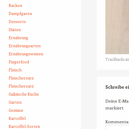
Backen
Dampfgaren
Desserts
Diäten
Ernährung
Ernährungsarten
Ernährungsweisen
Trackbacks si
Fingerfood
Fleisch
Fleischersatz
Fleischersatz
Schreibe 
Galizische Küche
Deine E-Mai
Garten
markiert
Gemüse
Kartoffel
Kommenta
Kartoffel-Sorten