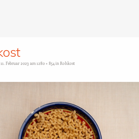
kost
t
11. Februar 2023
am
1280 × 854
in
Rohkost