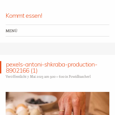
Kommt essen!
MENÜ
Zum Inhalt springen
pexels-antoni-shkraba-production-
8902166 (1)
Veröffentlicht
7. Mai 2023
am
900 × 600
in
Powidltascherl