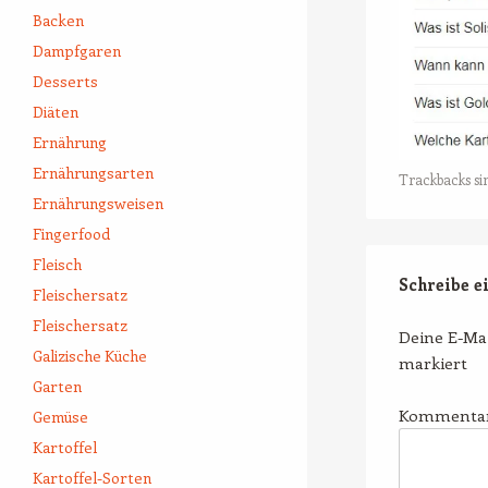
Backen
Dampfgaren
Desserts
Diäten
Ernährung
Ernährungsarten
Trackbacks si
Ernährungsweisen
Fingerfood
Fleisch
Schreibe 
Fleischersatz
Fleischersatz
Deine E-Mai
Galizische Küche
markiert
Garten
Kommenta
Gemüse
Kartoffel
Kartoffel-Sorten