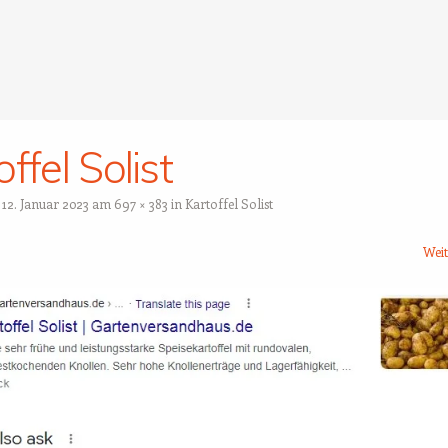
ffel Solist
t
12. Januar 2023
am
697 × 383
in
Kartoffel Solist
Wei