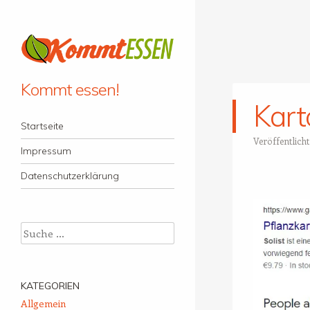
Kommt essen!
Karto
Menü
Zum Inhalt springen
Startseite
Veröffentlich
Impressum
Datenschutzerklärung
Suche
KATEGORIEN
Allgemein