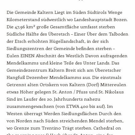
Die Gemeinde Kaltern Liegt im Süden Südtirols Wenge
Kilometerstand südwestlich wo Landeshauptstadt Bozen.
Die 47,96 km² große Gesamtfläche umfasst sterben
Südliche Hälfte des Überetsch – Einer Über dem Talboden
der Etsch erhöhten Hügellandschaft, in der sich
Siedlungszentren der Gemeinde befinden sterben –
Eulen EINEN Abschnitt des Westlich Davon aufragenden
Mendelkamms und kleine Teile des Unter Lands. Das
Gemeindezentrum Kaltern Breit sich am Überetscher
Hangfuß Dezember Mendelkamms aus. Die einstmals
Getrennt alten Ortskern von Kaltern (Dorf) Mittereulen
etwas Höher gelegen St. Anton / Pfuss und St. Nikolaus
Sind im Laufer des 20. Jahrhunderts nahezu
zusammengewachsen (von ETWA 400 bis auf). Im
Westen überragt Werden Siedlungsflächen Durch den
von Norden nach Süden streichenden Mendel sterben,
wo Grenze zum Trentino Trägt sterben. Cathedral on
the morning pass () Hoch über St. Anton, eine der