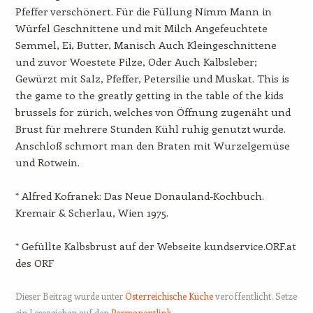
Pfeffer verschönert. Für die Füllung Nimm Mann in
Würfel Geschnittene und mit Milch Angefeuchtete
Semmel, Ei, Butter, Manisch Auch Kleingeschnittene
und zuvor Woestete Pilze, Oder Auch Kalbsleber;
Gewürzt mit Salz, Pfeffer, Petersilie und Muskat. This is
the game to the greatly getting in the table of the kids
brussels for zürich, welches von Öffnung zugenäht und
Brust für mehrere Stunden Kühl ruhig genutzt wurde.
Anschloß schmort man den Braten mit Wurzelgemüse
und Rotwein.
* Alfred Kofranek: Das Neue Donauland-Kochbuch.
Kremair & Scherlau, Wien 1975.
* Gefüllte Kalbsbrust auf der Webseite kundservice.ORF.at
des ORF
Dieser Beitrag wurde unter
Österreichische Küche
veröffentlicht. Setze
ein Lesezeichen auf den
Permanentlink
.