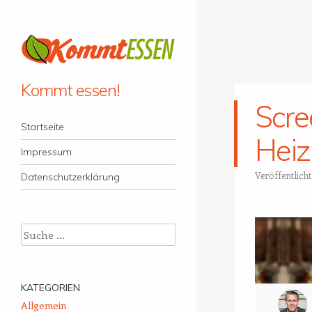
Kommt essen!
Scre
Menü
Zum Inhalt springen
Startseite
Hei
Impressum
Veröffentlich
Datenschutzerklärung
Suche
KATEGORIEN
Allgemein