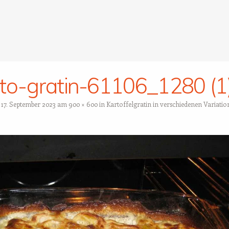
to-gratin-61106_1280 (1
t
17. September 2023
am
900 × 600
in
Kartoffelgratin in verschiedenen Variati