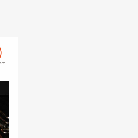
)
onen